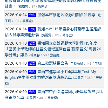
前教育署之國民小學數學領域扶助教學教材研習課程實施
計畫。
(
楊凰容
/ 37 /
教務處
)
2026-04-14
加強本市移動污染源相關資訊宣導
公告
(
戴
子珊
/ 107 /
學務處
)
2026-04-14
轉知本市115年度身心障礙學生鑑定評
公告
估人員專業知能研習
(
吳麗鶯
/ 121 /
輔導室
)
2026-04-13
轉知國立高雄師範大學辦理115年度
公告
「國民小學教師加註語文領域臺灣台語(閩南語文)專長26
學分班」訊息
(
楊凰容
/ 50 /
教務處
)
2026-04-10
廚工徵選結果公告
公告
(
午餐執秘
/ 143 /
午餐
)
2026-04-10
臺南市進學國小114學年度Test My
公告
English學生英語能力檢測得獎班級名單
(
楊凰容
/ 360 /
榮譽
榜
)
2026-04-10
臺南市中西區進學國小低年級說故事比
公告
賽得獎名單
(
楊凰容
/ 301 /
榮譽榜
)