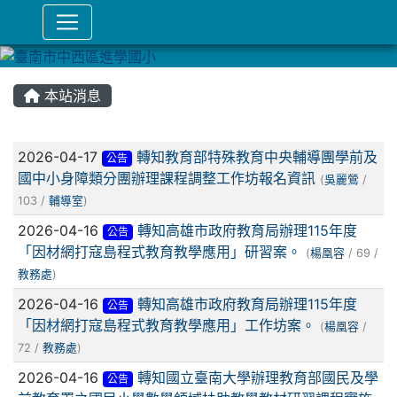
本站消息
文章列表
2026-04-17
轉知教育部特殊教育中央輔導團學前及
公告
國中小身障類分團辦理課程調整工作坊報名資訊
(
吳麗鶯
/
103 /
輔導室
)
2026-04-16
轉知⾼雄市政府教育局辦理115年度
公告
「因材網打寇島程式教育教學應⽤」研習案。
(
楊凰容
/ 69 /
教務處
)
2026-04-16
轉知高雄市政府教育局辦理115年度
公告
「因材網打寇島程式教育教學應用」工作坊案。
(
楊凰容
/
72 /
教務處
)
2026-04-16
轉知國立臺南大學辦理教育部國民及學
公告