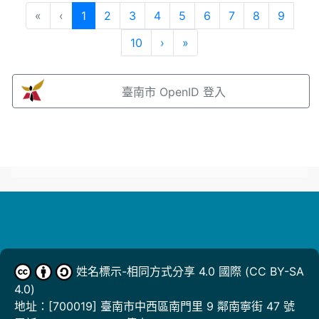
(目前頁次)
«
‹
1
2
3
4
5
6
7
8
9
下一頁
最後頁
10
›
»
臺南市 OpenID 登入
姓名標示-相同方式分享 4.0 國際
(CC BY-SA
4.0)
地址：
[700019] 臺南市中西區南門里 9 鄰南寧街 47 號